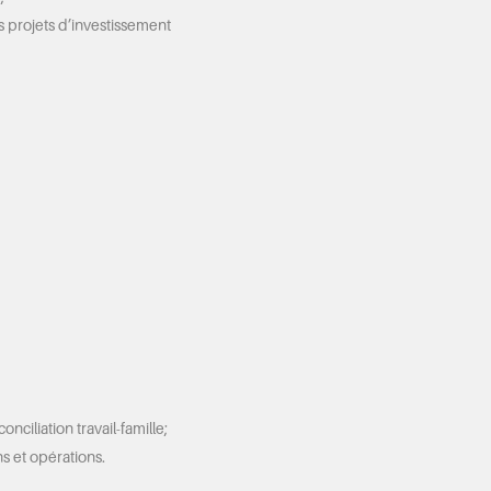
s projets d’investissement
nciliation travail-famille;
s et opérations.