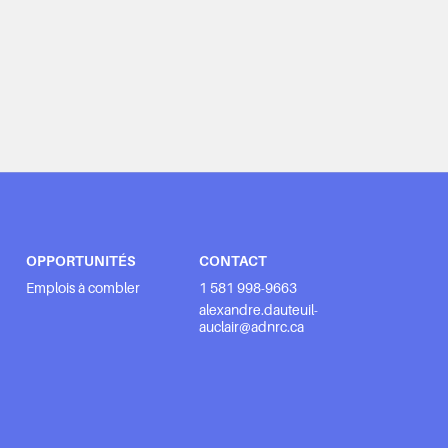
OPPORTUNITÉS
CONTACT
Emplois à combler
1 581 998-9663
alexandre.dauteuil-
auclair@adnrc.ca