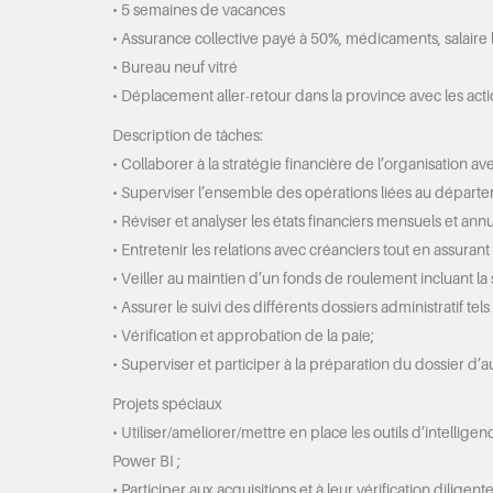
• 5 semaines de vacances
• Assurance collective payé à 50%, médicaments, salaire
• Bureau neuf vitré
• Déplacement aller-retour dans la province avec les act
Description de tâches:
• Collaborer à la stratégie financière de l’organisation ave
• Superviser l’ensemble des opérations liées au départe
• Réviser et analyser les états financiers mensuels et annu
• Entretenir les relations avec créanciers tout en assuran
• Veiller au maintien d’un fonds de roulement incluant l
• Assurer le suivi des différents dossiers administratif tel
• Vérification et approbation de la paie;
• Superviser et participer à la préparation du dossier d’a
Projets spéciaux
• Utiliser/améliorer/mettre en place les outils d’intellig
Power BI ;
• Participer aux acquisitions et à leur vérification diligente