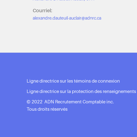
Courriel:
alexandre.dauteuil-auclair@adnrc.ca
Ligne directrice sur les témoins de connexion
Ligne directrice sur la protection des renseignement
© 2022 ADN Recrutement Comptable inc.
Tous droits réservés