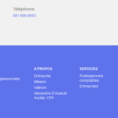
Téléphone:
581 998-9663
À PROPOS
SERVICES
Entreprise
Professionnels
s personnels
comptables
Mission
Entreprises
Valeurs
Alexandre D’Auteuil-
Auclair, CPA