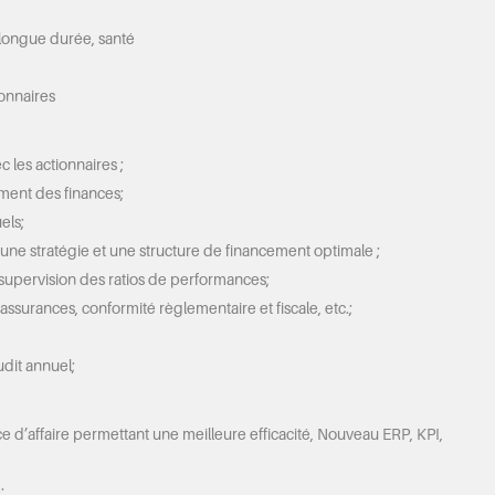
 longue durée, santé
ionnaires
c les actionnaires ;
ment des finances;
els;
t une stratégie et une structure de financement optimale ;
a supervision des ratios de performances;
s assurances, conformité règlementaire et fiscale, etc.;
udit annuel;
ence d’affaire permettant une meilleure efficacité, Nouveau ERP, KPI,
;